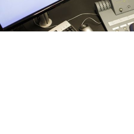
VEO BEHO
Sitio web
Sección semanal en Onda Cero
Inicio
Cinca
Entrevistas
Articulos
Curiosidades