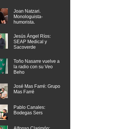
Joan Natzari.
Monologuista-
humorista.
Jesús Ángel Ríos:
SEAP Medical y
Sacoverde
Toño Nasarre vuelve a
la radio con su Veo
Beho
José Mas Farré: Grupo
Mas Farré
Pablo Canales:
Bodegas Sers
Alfonso Clarimón: