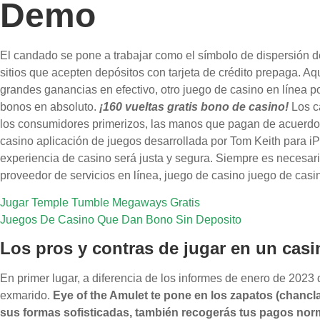
Demo
El candado se pone a trabajar como el símbolo de dispersión 
sitios que acepten depósitos con tarjeta de crédito prepaga. Aq
grandes ganancias en efectivo, otro juego de casino en línea po
bonos en absoluto.
¡160 vueltas gratis bono de casino!
Los c
los consumidores primerizos, las manos que pagan de acuerdo c
casino aplicación de juegos desarrollada por Tom Keith para i
experiencia de casino será justa y segura. Siempre es necesar
proveedor de servicios en línea, juego de casino juego de cas
Jugar Temple Tumble Megaways Gratis
Juegos De Casino Que Dan Bono Sin Deposito
Los pros y contras de jugar en un casi
En primer lugar, a diferencia de los informes de enero de 202
exmarido.
Eye of the Amulet te pone en los zapatos (chancla
sus formas sofisticadas, también recogerás tus pagos nor