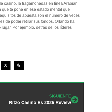
de casino, la tragamonedas en línea Arabian
n que te pone en ese estado mental que
requisitos de apuesta son el número de veces
tes de poder retirar sus fondos, Orlando ha
ugar. Por ejemplo, detrás de los líderes
SIGUIENTE
Ritzo Casino Es 2025 Review