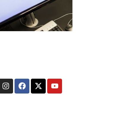
stras redes