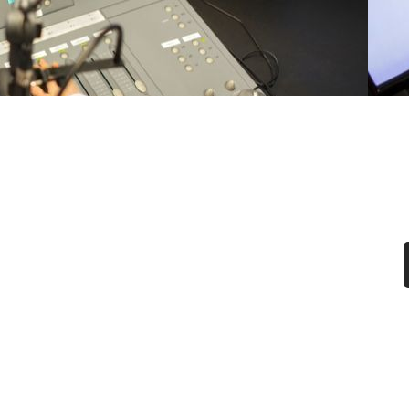
Textos legales
Nue
Política de privacidad
Aviso legal