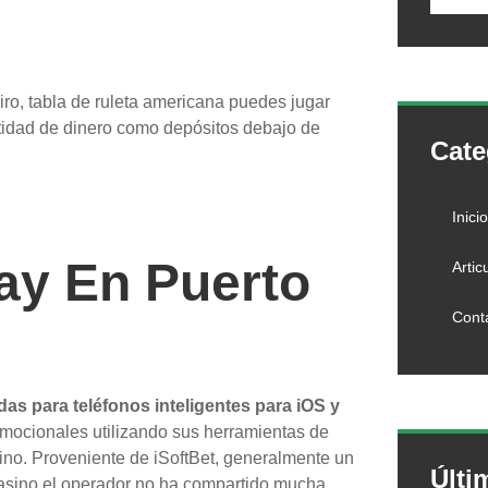
a Americana
ro, tabla de ruleta americana puedes jugar
tidad de dinero como depósitos debajo de
Cate
Inicio
ay En Puerto
Artic
Cont
das para teléfonos inteligentes para iOS y
mocionales utilizando sus herramientas de
no. Proveniente de iSoftBet, generalmente un
Últi
 casino el operador no ha compartido mucha