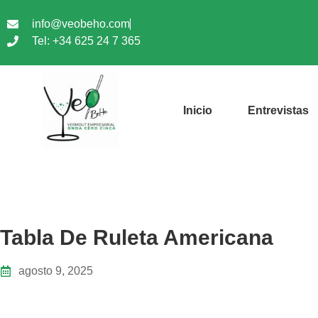
info@veobeho.com
Tel: +34 625 24 7 365
Inicio
Entrevistas
Tabla De Ruleta Americana
agosto 9, 2025