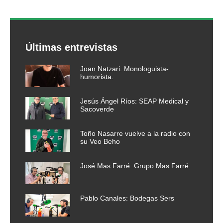
Últimas entrevistas
Joan Natzari. Monologuista-
humorista.
Jesús Ángel Ríos: SEAP Medical y
Sacoverde
Toño Nasarre vuelve a la radio con
su Veo Beho
José Mas Farré: Grupo Mas Farré
Pablo Canales: Bodegas Sers